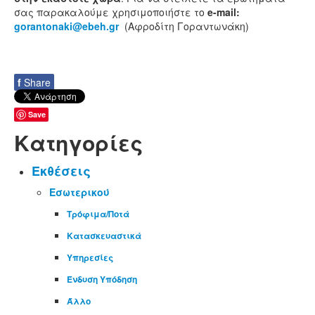
σας παρακαλούμε χρησιμοποιήστε το
e-mail:
gorantonaki@ebeh.gr
(Aφροδίτη Γοραντωνάκη)
f
Share
Save
Κατηγορίες
Εκθέσεις
Εσωτερικού
Τρόφιμα/Ποτά
Κατασκευαστικά
Υπηρεσίες
Ένδυση Υπόδηση
Άλλο