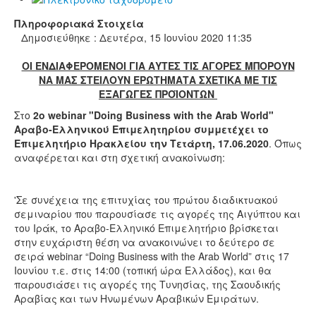
Πληροφοριακά Στοιχεία
Δημοσιεύθηκε : Δευτέρα, 15 Ιουνίου 2020 11:35
ΟΙ ΕΝΔΙΑΦΕΡΟΜΕΝΟΙ ΓΙΑ ΑΥΤΕΣ ΤΙΣ ΑΓΟΡΕΣ ΜΠΟΡΟΥΝ
ΝΑ ΜΑΣ ΣΤΕΙΛΟΥΝ ΕΡΩΤΗΜΑΤΑ ΣΧΕΤΙΚΑ ΜΕ ΤΙΣ
ΕΞΑΓΩΓΕΣ ΠΡΟΪΟΝΤΩΝ
Στο
2ο webinar "Doing Business with the Arab World"
Αραβο-Ελληνικού Επιμελητηρίου συμμετέχει το
Επιμελητήριο Ηρακλείου την Τετάρτη, 17.06.2020
. Όπως
αναφέρεται και στη σχετική ανακοίνωση:
'Σε συνέχεια της επιτυχίας του πρώτου διαδικτυακού
σεμιναρίου που παρουσίασε τις αγορές της Αιγύπτου και
του Ιράκ, το Αραβο-Ελληνικό Επιμελητήριο βρίσκεται
στην ευχάριστη θέση να ανακοινώνει το δεύτερο σε
σειρά webinar “Doing Business with the Arab World” στις 17
Ιουνίου τ.ε. στις 14:00 (τοπική ώρα Ελλάδος), και θα
παρουσιάσει τις αγορές της Τυνησίας, της Σαουδικής
Αραβίας και των Ηνωμένων Αραβικών Εμιράτων.