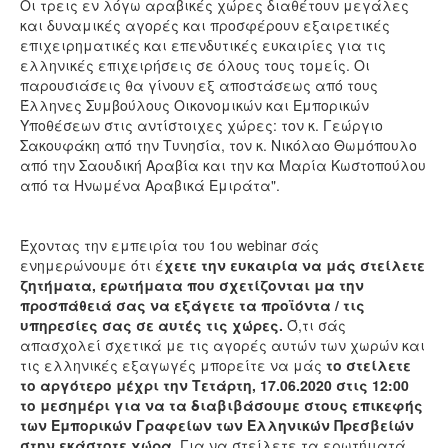
Οι τρεις εν λόγω αραβικές χώρες διαθέτουν μεγάλες
και δυναμικές αγορές και προσφέρουν εξαιρετικές
επιχειρηματικές και επενδυτικές ευκαιρίες για τις
ελληνικές επιχειρήσεις σε όλους τους τομείς. Οι
παρουσιάσεις θα γίνουν εξ αποστάσεως από τους
Έλληνες Συμβούλους Οικονομικών και Εμπορικών
Υποθέσεων στις αντίστοιχες χώρες: τον κ. Γεώργιο
Σακουφάκη από την Τυνησία, τον κ. Νικόλαο Θωμόπουλο
από την Σαουδική Αραβία και την κα Μαρία Κωστοπούλου
από τα Ηνωμένα Αραβικά Εμιράτα".
Έχοντας την εμπειρία του 1ου webinar σάς
ενημερώνουμε ότι έ
χετε την ευκαιρία να μάς στείλετε
ζητήματα, ερωτήματα που σχετίζονται μα την
προσπάθειά σας να εξάγετε τα προϊόντα / τις
υπηρεσίες σας σε αυτές τις χώρες.
Ό,τι σάς
απασχολεί σχετικά με τις αγορές αυτών των χωρών και
τις ελληνικές εξαγωγές μπορείτε να μάς
το στείλετε
το αργότερο μέχρι την Τετάρτη, 17.06.2020 στις 12:00
το μεσημέρι για να τα διαβιβάσουμε στους επικεφής
των Εμπορικών Γραφείων των Ελληνικών Πρεσβείών
στην εκάστοτε χώρα
. Για να στείλετε τα ερωτήματά