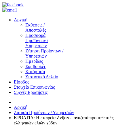
Αρχική
Εκθέσεις /
Αποστολές
Προσφορά
Προϊόντων /
Υπηρεσιών
Ζήτηση Προϊόντων /
Υπηρεσιών
Ημερίδες
Συμβουλές
Κατάρτιση
Στατιστικό Δελτίο
Είσοδος
Στοιχεία Επικοινωνίας
Συχνές Ερωτήσεις
Αρχική
Ζήτηση Προϊόντων / Υπηρεσιών
ΚΡΟΑΤΙΑ: Η εταιρεία Zvijezda αναζητά προμηθευτές
ελληνικών ελιών χύδην