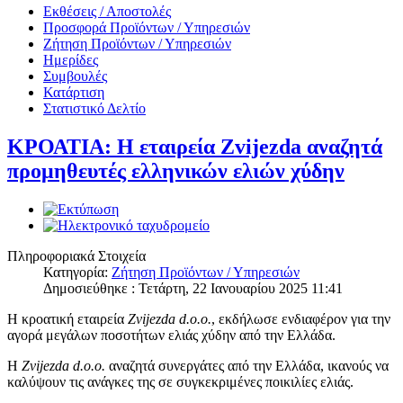
Εκθέσεις / Αποστολές
Προσφορά Προϊόντων / Υπηρεσιών
Ζήτηση Προϊόντων / Υπηρεσιών
Ημερίδες
Συμβουλές
Κατάρτιση
Στατιστικό Δελτίο
ΚΡΟΑΤΙΑ: Η εταιρεία Zvijezda αναζητά
προμηθευτές ελληνικών ελιών χύδην
Πληροφοριακά Στοιχεία
Κατηγορία:
Ζήτηση Προϊόντων / Υπηρεσιών
Δημοσιεύθηκε : Τετάρτη, 22 Ιανουαρίου 2025 11:41
Η κροατική εταιρεία
Zvijezda d.o.o.
, εκδήλωσε ενδιαφέρον για την
αγορά μεγάλων ποσοτήτων ελιάς χύδην από την Ελλάδα.
Η
Zvijezda d.o.o.
αναζητά συνεργάτες από την Ελλάδα, ικανούς να
καλύψουν τις ανάγκες της σε συγκεκριμένες ποικιλίες ελιάς.