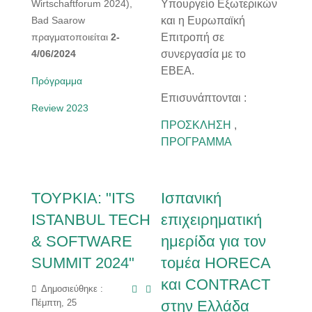
Wirtschaftforum 2024),
Υπουργείο Εξωτερικών
Bad Saarow
και η Ευρωπαϊκή
πραγματοποιείται
2-
Επιτροπή σε
4/06/2024
συνεργασία με το
ΕΒΕΑ.
Πρόγραμμα
Επισυνάπτονται :
Review 2023
ΠΡΟΣΚΛΗΣΗ
,
ΠΡΟΓΡΑΜΜΑ
ΤΟΥΡΚΙΑ: "ITS
Ισπανική
ISTANBUL TECH
επιχειρηματική
& SOFTWARE
ημερίδα για τον
SUMMIT 2024"
τομέα HORECA
και CONTRACT
Δημοσιεύθηκε :
στην Ελλάδα
Πέμπτη, 25