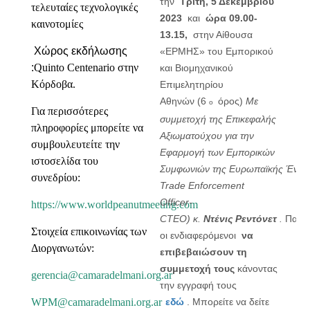
την
Τρίτη, 5 Δεκεμβρίου
τελευταίες τεχνολογικές
2023
και
ώρα 09.00-
καινοτομίες
13.15,
στην Αίθουσα
Χώρος εκδήλωσης
«ΕΡΜΗΣ» του Εμπορικού
:
Quinto Centenario στην
και Βιομηχανικού
Κόρδοβα.
Επιμελητηρίου
Αθηνών
(6
όρος)
Με
ο
Για περισσότερες
συμμετοχή
της Επικεφαλής
πληροφορίες μπορείτε να
Αξιωματούχου για την
συμβουλευτείτε την
Εφαρμογή των Εμπορικών
ιστοσελίδα του
Συμφωνιών
της
Ευρωπαϊκής
Ένω
συνεδρίου:
Trade Enforcement
Officer-
https://www.worldpeanutmeeting.com
CTEO)
κ.
Ντένις
Ρεντόνετ
.
Παρα
Στοιχεία επικοινωνίας των
οι ενδιαφερόμενοι
να
Διοργανωτών:
επιβεβαιώσουν τη
συμμετοχή τους
κάνοντας
gerencia@camaradelmani.org.ar
την εγγραφή τους
WPM@camaradelmani.org.ar
εδώ
.
Μπορείτε να δείτε