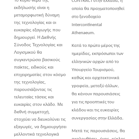
Το κύριο θέμα της
CONTRACT στην Ελλάδα, η
εκδήλωσής είναι η
οποία θα πραγματοποιηθεί
μεταμορφωτική δύναμη
στο ξενοδοχείο
της τεχνολογίας και οι
Intercontinental
ευκαιρίες εξαγωγής που
Athenaeum.
δημιουργεί. Η Διεθνής
Σύνοδος Τεχνολογίας και
Κατά το πρώτο μέρος της
Λογισμικού θα
ημερίδας, εκπρόσωποι των
συγκεντρώσει βασικούς
ελληνικών αρχών από το
παίκτες, ειδικούς και
Υπουργείο Τουρισμού,
επιχειρηματίες στον κόσμο
καθώς και αρχιτεκτονικά
της τεχνολογίας,
γραφεία, μεταξύ άλλων,
παρουσιάζοντας τις
θα κάνουν παρουσιάσεις
τελευταίες τάσεις και
για τις προοπτικές του
ευκαιρίες στον κλάδο. Με
κλάδου και τις ευκαιρίες
διεθνή συμμετοχή,
συνεργασίας στην Ελλάδα.
στοχεύει να διευκολύνει τις
εξαγωγές, να δημιουργήσει
Μετά τις παρουσιάσεις, θα
μελλοντικά τεχνολογικά