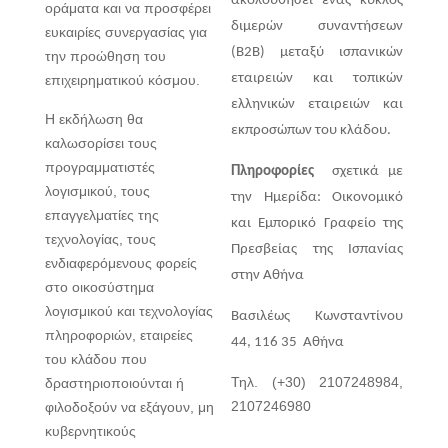
ακολουθήσει ένας κύκλος
οράματα και να προσφέρει
διμερών συναντήσεων
ευκαιρίες συνεργασίας για
(B2B) μεταξύ ισπανικών
την προώθηση του
εταιρειών και τοπικών
επιχειρηματικού κόσμου.
ελληνικών εταιρειών και
Η εκδήλωση θα
εκπροσώπων του κλάδου.
καλωσορίσει τους
προγραμματιστές
Πληροφορίες
σχετικά με
λογισμικού, τους
την Ημερίδα: Οικονομικό
επαγγελματίες της
και Εμπορικό Γραφείο της
τεχνολογίας, τους
Πρεσβείας της Ισπανίας
ενδιαφερόμενους φορείς
στην Αθήνα
στο οικοσύστημα
λογισμικού και τεχνολογίας
Βασιλέως Κωνσταντίνου
πληροφοριών, εταιρείες
44,
116 35 Αθήνα
του κλάδου που
Τηλ. (+30) 2107248984,
δραστηριοποιούνται ή
2107246980
φιλοδοξούν να εξάγουν, μη
κυβερνητικούς