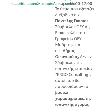
ώρα
https://biohabana24.biocubafarma.cu/en.
16:00-17:00
Το θέμα που εξετάζει
διεξοδικά ο κ.
Παντελής Γκάσιος
,
Σύμβουλος ΟΕΥ Α΄,
Επικεφαλής του
Γραφείου ΟΕΥ
Μαδρίτης και
ο κ.
Δήμος
Οικονομέας,
Δ/νων
Σύμβουλος της
ισπανικής εταιρείας
“KRGO Consulting”,
αυτοί που θα
παρουσιάσουν τα
βασικά
χαρακτηριστικά της
ισπανικής αγοράς