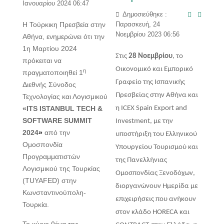
Ιανουαρίου 2024 06:47
Δημοσιεύθηκε :
Η Τούρκικη Πρεσβεία στην
Παρασκευή, 24
Νοεμβρίου 2023 06:56
Αθήνα, ενημερώνει ότι την
1η Μαρτίου 2024
Στις
28 Νοεμβρίου
, το
πρόκειται να
Οικονομικό και Εμπορικό
η
πραγματοποιηθεί 1
Γραφείο της Ισπανικής
Διεθνής Σύνοδος
Πρεσβείας στην Αθήνα και
Τεχνολογίας και Λογισμικού
«
ITS ISTANBUL TECH &
η ICEX Spain Export and
SOFTWARE SUMMIT
Investment, με την
2024
»
από την
υποστήριξη του Ελληνικού
Ομοσπονδία
Υπουργείου Τουρισμού και
Προγραμματιστών
της Πανελλήνιας
Λογισμικού της Τουρκίας
Ομοσπονδίας Ξενοδόχων,
(TUYAFED) στην
διοργανώνουν Ημερίδα με
Κωνσταντινούπολη-
επιχειρήσεις που ανήκουν
Τουρκία.
στον κλάδο HORECA και