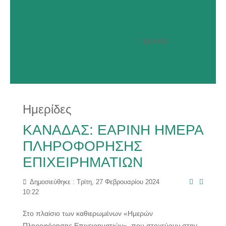
Εκθέσεις / Αποστολές
Προσφορά Προϊόντων / Υπηρεσιών
Ζήτηση Προϊόντων / Υπηρεσιών
Ημερίδες
Συμβουλές
Κατάρτιση
Στατιστικό Δελτίο
Ημερίδες
ΚΑΝΑΔΑΣ: ΕΑΡΙΝΗ ΗΜΕΡΑ
ΠΛΗΡΟΦΟΡΗΣΗΣ
ΕΠΙΧΕΙΡΗΜΑΤΙΩΝ
Δημοσιεύθηκε : Τρίτη, 27 Φεβρουαρίου 2024
10:22
Στο πλαίσιο των καθιερωμένων «Ημερών
Πληροφόρησης Επιχειρηματιών», που στοχεύουν στην