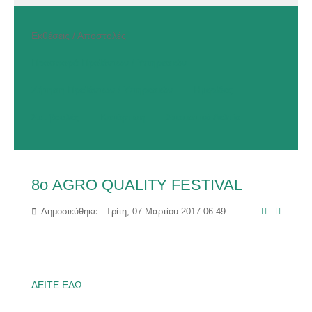
Εκθέσεις / Αποστολές
Προσφορά Προϊόντων / Υπηρεσιών
Ζήτηση Προϊόντων / Υπηρεσιών
Ημερίδες
Συμβουλές
Κατάρτιση
Στατιστικό Δελτίο
8ο AGRO QUALITY FESTIVAL
Δημοσιεύθηκε : Τρίτη, 07 Μαρτίου 2017 06:49
ΔΕΙΤΕ ΕΔΩ