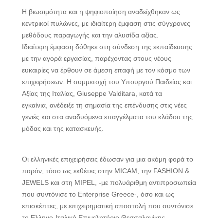
Η βιωσιμότητα και η ψηφιοποίηση αναδείχθηκαν ως
κεντρικοί πυλώνες, με ιδιαίτερη έμφαση στις σύγχρονες
μεθόδους παραγωγής και την αλυσίδα αξίας.
Ιδιαίτερη έμφαση δόθηκε στη σύνδεση της εκπαίδευσης
με την αγορά εργασίας, παρέχοντας στους νέους
ευκαιρίες να έρθουν σε άμεση επαφή με τον κόσμο των
επιχειρήσεων. Η συμμετοχή του Υπουργού Παιδείας και
Αξίας της Ιταλίας, Giuseppe Valditara, κατά τα
εγκαίνια, ανέδειξε τη σημασία της επένδυσης στις νέες
γενιές και στα αναδυόμενα επαγγέλματα του κλάδου της
μόδας και της κατασκευής.
Οι ελληνικές επιχειρήσεις έδωσαν για μια ακόμη φορά το
παρόν, τόσο ως εκθέτες στην MICAM, την FASHION &
JEWELS και στη MIPEL, -με πολυάριθμη αντιπροσωπεία
που συντόνισε το Enterprise Greece-, όσο και ως
επισκέπτες, με επιχειρηματική αποστολή που συντόνισε
το Ελληνο-Ιταλικό Επιμελητήριο Θεσσαλονίκης.