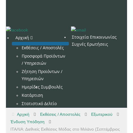
Στοιχεία Επικοινωνίας
Αρχική
Συχνές Ερωτήσεις
Εκθέσεις / Αποστολές
Προσφορά Προϊόντων
/ Υπηρεσιών
Ζήτηση Προϊόντων /
Υπηρεσιών
Ημερίδες
Συμβουλές
Κατάρτιση
Στατιστικό Δελτίο
Αρχική
Εκθέσεις / Αποστολές
Εξωτερικού
Ένδυση Υπόδηση
ΙΤΑΛΙΑ: Διεθνείς Εκθέσεις Μόδας στο Μιλάνο (Σεπτέμβριος