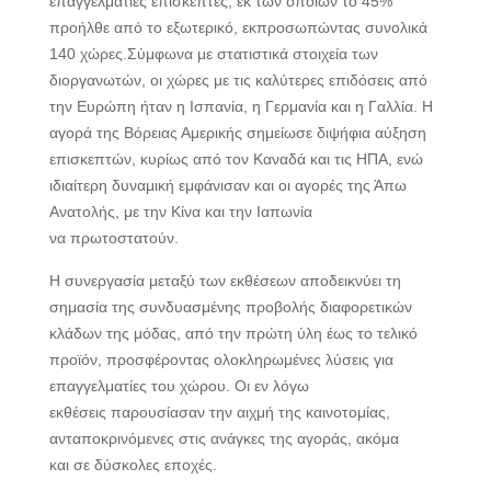
επαγγελματίες επισκέπτες, εκ των οποίων το 45%
προήλθε από το εξωτερικό, εκπροσωπώντας συνολικά
140 χώρες.Σύμφωνα με στατιστικά στοιχεία των
διοργανωτών, οι χώρες με τις καλύτερες επιδόσεις από
την Ευρώπη ήταν η Ισπανία, η Γερμανία και η Γαλλία. Η
αγορά της Βόρειας Αμερικής σημείωσε διψήφια αύξηση
επισκεπτών, κυρίως από τον Καναδά και τις ΗΠΑ, ενώ
ιδιαίτερη δυναμική εμφάνισαν και οι αγορές της Άπω
Ανατολής, με την Κίνα και την Ιαπωνία
να πρωτοστατούν.
Η συνεργασία μεταξύ των εκθέσεων αποδεικνύει τη
σημασία της συνδυασμένης προβολής διαφορετικών
κλάδων της μόδας, από την πρώτη ύλη έως το τελικό
προϊόν, προσφέροντας ολοκληρωμένες λύσεις για
επαγγελματίες του χώρου. Οι εν λόγω
εκθέσεις παρουσίασαν την αιχμή της καινοτομίας,
ανταποκρινόμενες στις ανάγκες της αγοράς, ακόμα
και σε δύσκολες εποχές.