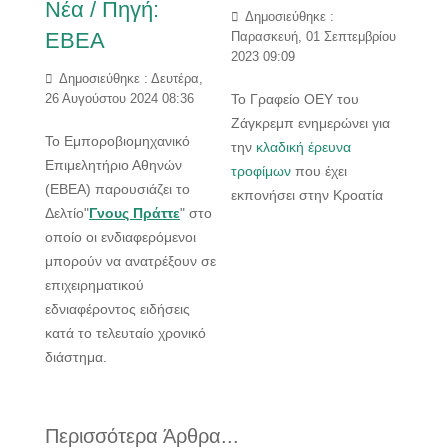
Νέα / Πηγή:
Δημοσιεύθηκε :
ΕΒΕΑ
Παρασκευή, 01 Σεπτεμβρίου
2023 09:09
Δημοσιεύθηκε : Δευτέρα,
Το Γραφείο ΟΕΥ του
26 Αυγούστου 2024 08:36
Ζάγκρεμπ ενημερώνει για
Το Εμποροβιομηχανικό
την
κλαδική έρευνα
Επιμελητήριο Αθηνών
τροφίμων
που έχει
(ΕΒΕΑ) παρουσιάζει το
εκπονήσει στην Κροατία
Δελτίο"
Γνους Πράττε
" στο
οποίο οι ενδιαφερόμενοι
μπορούν να ανατρέξουν σε
επιχειρηματικού
εδνιαφέροντος ειδήσεις
κατά το τελευταίο χρονικό
διάστημα.
Περισσότερα Άρθρα...