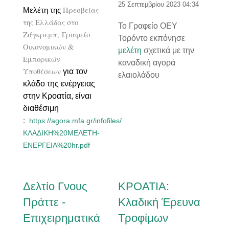
25 Σεπτεμβρίου 2023 04:34
Πρεσβείας
Μελέτη της
της Ελλάδας στο
Το Γραφείο ΟΕΥ
Ζάγκρεμπ,
Γραφείο
Τορόντο εκπόνησε
Οικονομικών &
μελέτη
σχετικά με την
Εμπορικών
καναδική αγορά
Υποθέσεων
για τον
ελαιολάδου
κλάδο της ενέργειας
στην Κροατία, είναι
διαθέσιμη
:
https://agora.mfa.gr/infofiles/
ΚΛΑΔΙΚΗ%20ΜΕΛΕΤΗ-
ΕΝΕΡΓΕΙΑ%20hr.pdf
Δελτίο Γνους
ΚΡΟΑΤΙΑ:
Πράττε -
Κλαδική Έρευνα
Επιχειρηματικά
Τροφίμων