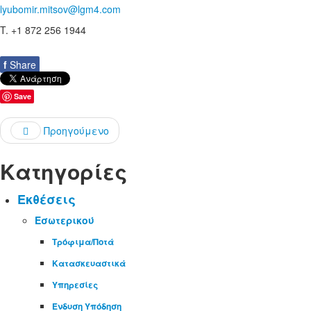
lyubomir.mitsov@lgm4.com
T. +1 872 256 1944
f
Share
Save
Προηγούμενο
Κατηγορίες
Εκθέσεις
Εσωτερικού
Τρόφιμα/Ποτά
Κατασκευαστικά
Υπηρεσίες
Ένδυση Υπόδηση