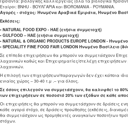
Προϊόντα: βιολογικής καλλιέργειας (όλα τα βιολογικά προϊόντ
Εταίροι: BNHU - ΒΟΥΛΓΑΡΙΑ και BIOROMANIA - ΡΟΥΜΑΝΙΑ.
Αγορές - στόχος: Ηνωμένα Αραβικά Εμιράτα, Ηνωμένο Βασ
Εκθέσεις:
• NATURAL FOOD EXPO - HAE (ετήσια συμμετοχή)
• GULFOOD – HAE (ετήσια συμμετοχή)
• NATURAL & ORGANIC PRODUCTS EUROPE LONDON - Ηνωμένο 
• SPECIALITY FINE FOOD FAIR LONDON Ηνωμένο Βασίλειο (δύ
Σε επίπεδο επιχειρήσεων θα μπορούν να συμμετάσχουν Επιχε
λαχανικών καθώς και Επιχειρηματίες/στελέχη επιχειρήσεων
λαχανικών.
Η επιλογή των επιχειρήσεων/παραγωγών δεν έχει κάποια ιδιαί
ενιαίος χώρος – 30-40 τ.μ .– για όλους.
Σε όσους επιλεγούν να συμμετάσχουν, θα καλυφθεί το 80%
των επιχειρήσεων σε ποσοστό 20% των εξόδων σε κάθε απο
Οι επιχειρήσεις θα μπορούν να συμμετάσχουν σε δράσεις εν
κάθε αγορά στόχο, σε δράσεις προώθησης (εκθέσεις, διανομές
θα συμμετάσχουν ως προμηθευτές αναγκαίων ποσοτήτων προϊό
στόχων.