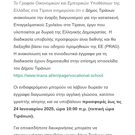
Το Γραφείο Οικονομικών και Εμπορικών Υποθέσεων της
Ελλάδας στα Τίρανα ενημερώνει ότι ο
Δήμος Τιράνων
ανακοίνωσε την έναρξη διαγωνισμού για την κατασκευή
Επαγγελματικού Σχολείου στα Τίρανα, έργο που
υλοποιείται με δωρεά της Ελληνικής Δημοκρατίας. Η
διαδικασία υποβολής προσφορών είναι διεθνής και θα
διεξαχθεί βάσει του οδηγού προμηθειών της ΕΕ (PRAG).
Η ανακοίνωση και τα συνοδευτικά έγγραφα για τη
διαδικασία έχουν δημοσιευθεί στην επίσημη ιστοσελίδα
του Δήμου Τιράνων:
https://www.tirana.al/en/page/vocational-school
.
Οι ενδιαφερόμενοι μπορούν να λάβουν δωρεάν τα
έγγραφα διαγωνισμού στην αγγλική γλώσσα, κατόπιν
γραπτής αίτησης και να υποβάλουν
προσφορές έως τις
24 Ιανουαρίου 2025, ώρα 10:00 π.μ. (τοπική ώρα
Τιράνων).
Για οποιεσδήποτε διευκρινήσεις μπορείτε να
επικοινωνήσετε απευθείας με τον Δήμο Τιράνων στη