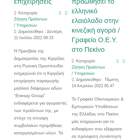
επιχειρήσεις
προωθήσει το
ελληνικό
Κατηγορία:
ελαιόλαδο στην
Ζήτηση Προϊόντων
/ Υπηρεσιών
κινεζική αγορά /
Δημοσιεύθηκε : Δευτέρα,
11 Ιουλίου 2022 08:33
Γραφείο Ο.Ε.Υ.
στο Πεκίνο
Η Πρεσβεία της
Δημοκρατίας της Κιργιζίας
Κατηγορία:
στη Ρωσική Ομοσπονδία
Ζήτηση Προϊόντων
ενημερώνει ότι η Κιργιζική
/ Υπηρεσιών
Δημοσιεύθηκε : Πέμπτη,
επιχείρηση παραγωγής
14 Απριλίου 2022 05:47
μαλλιού διάφορων ειδών
“Enesay Group”
Το Γραφείο ΟΙκονομικών &
ενδιαφέρεται για αγοραστές
Εμπορικών Υποθέσεων
των προϊόντων της, με
της Ελλάδας στο Πεκίνο
στόχο τη σύναψη
μάς ενημερώνει για το
συμβολαίων προμήθειας
ενδιαφέρον που εξέφρασε
κατεργασμένων υλών. Τα
σε πρόσφατη συνάντησή