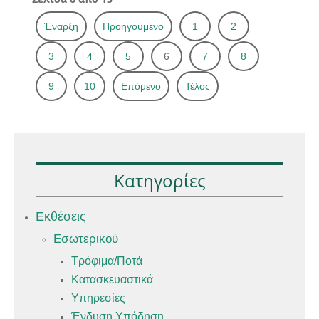
Έναρξη
Προηγούμενο
1
2
3
4
5
6
7
8
9
10
Επόμενο
Τέλος
Κατηγορίες
Εκθέσεις
Εσωτερικού
Τρόφιμα/Ποτά
Κατασκευαστικά
Υπηρεσίες
Ένδυση Υπόδηση