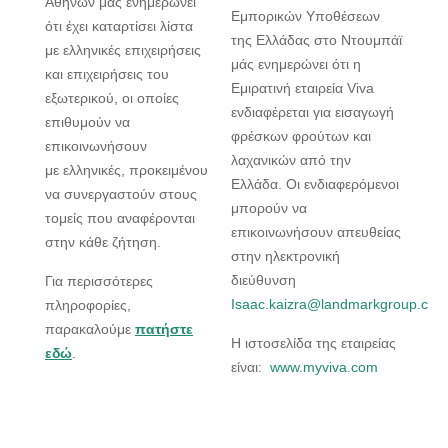
Αθηνών μάς ενημερώνει
Εμπορικών Υποθέσεων
ότι έχει καταρτίσει λίστα
της Ελλάδας στο Ντουμπάϊ
με ελληνικές επιχειρήσεις
μάς ενημερώνει ότι η
και επιχειρήσεις του
Εμιρατινή εταιρεία Viva
εξωτερικού, οι οποίες
ενδιαφέρεται για εισαγωγή
επιθυμούν να
φρέσκων φρούτων και
επικοινωνήσουν
λαχανικών από την
με ελληνικές, προκειμένου
Ελλάδα. Οι ενδιαφερόμενοι
να συνεργαστούν στους
μπορούν να
τομείς που αναφέρονται
επικοινωνήσουν απευθείας
στην κάθε ζήτηση.
στην ηλεκτρονική
διεύθυνση
Για περισσότερες
Isaac.kaizra@landmarkgroup.co
πληροφορίες,
παρακαλούμε
πατήστε
Η ιστοσελίδα της εταιρείας
εδώ
.
είναι:
www.myviva.com