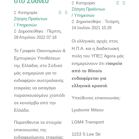
στο Σύδνεϋ
Κατηγορία:
Ζήτηση Προϊόντων
Κατηγορία:
/ Υπηρεσιών
Ζήτηση Προϊόντων
Δημοσιεύθηκε : Τετάρτη,
/ Υπηρεσιών
14 Ιουλίου 2021 10:28
Δημοσιεύθηκε : Πέμπτη,
28 Απριλίου 2022 07:18
Οι ελληνικές αρχές στος
Η.Π.Α. και η διαδικτυακή
Το Γραφείο Οικονομικών &
πύλη του ΥΠΕΞ Agora μάς
Εμπορικών Υποθέσεων
ενημερώνουν ότι ε
ταιρεία
της Ελλάδας στο Σύδνεϋ
από το Illinois
μάς ενημερώνει για το
ενδιαφέρεται για
ενδιαφέρον αυστραλιανής
ελληνικά κρασιά
.
εταιρείας να εισαγάγει
παρασκευασμένο χταπόδι
Υπεύθυνος επικοινωνίας:
σε κονσέρβα από την
Lyubomir Mitsov
Ελλάδα.
LGM4 Transport
Παρατίθενται τα στοιχεία
επικοινωνίας της
1153 S Lee Str
ενδιαφερόμενης εταιρείας: