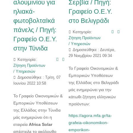
αλουμινίου για
Σερβία / Πηγή:
ηλιακά-
Γραφείο Ο.Ε.Υ.
φωτοβολταΙκά
στο Βελιγράδι
πάνελς / Πηγή:
Κατηγορία:
Γραφείο Ο.Ε.Υ.
Ζήτηση Προϊόντων
/ Υπηρεσιών
στην Τύνιδα
Δημοσιεύθηκε : Δευτέρα,
29 Νοεμβρίου 2021 09:34
Κατηγορία:
Ζήτηση Προϊόντων
Το Γραφείο Οικονομικών &
/ Υπηρεσιών
Εμπορικών Υποθέσεων
Δημοσιεύθηκε : Τρίτη, 07
της Ελλάδας στο Βελιγράδι
Ιουνίου 2022 10:58
μάς ενημερώνει για την
Το Γραφείο Οικονομικών &
κάτωθι ζήτηση ελληνικών
Εμπορικών Υποθέσεων
προϊόντων:
της Ελλάδας στην Τύνιδα
https://agora.mfa.gr/ta-
μάς ενημερώνει ότι η
grafeia-oikonomikon-
εταιρεία
Africa Solar
emporikon-
απέστειλε το ακόλουθο