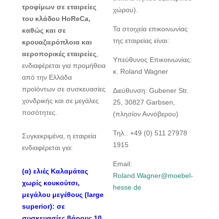
τροφίμων σε εταιρείες
χώρου).
του κλάδου HoReCa,
Τα στοιχεία επικοινωνίας
καθώς και σε
της εταιρείας είναι:
κρουαζιερόπλοια και
αεροπορικές εταιρείες
,
Υπεύθυνος Επικοινωνίας:
ενδιαφέρεται για προμήθεια
κ. Roland Wagner
από την Ελλάδα
προϊόντων σε συσκευασίες
Διεύθυνση: Gubener Str.
χονδρικής και σε μεγάλες
25, 30827 Garbsen,
ποσότητες.
(πλησίον Αννόβερου)
Τηλ.: +49 (0) 511 27978
Συγκεκριμένα, η εταιρεία
1915
ενδιαφέρεται για:
Email:
(α) ελιές Καλαμάτας
Roland.Wagner@moebel-
χωρίς κουκούτσι,
hesse.de
μεγάλου μεγέθους (large
superior): σε
συσκευασίες βάρους 10