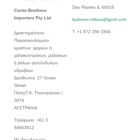
Des Plaines IL 60016
Conte Brothers
Importers Pty Ltd
lyubomir.mitsov@lgm4.com
T. +1 872 256 1944
Δραστηριότητα:
Παρασκευάσματα
κρεάτων, ψαριών ή
μαλακοστράκων, μαλακίων
ή άλλων ασπόνδυλων
υδροβίων
Διεύθυνση: 27 Green
Street
Πόλη/Τ.Κ: Thomastown /
3074
ΑΥΣΤΡΑΛΙΑ
Τηλέφωνο: +61 3
94663612
Ηλ.Ταχυδρομείο: