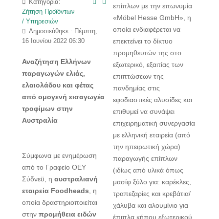
Κατηγορία:
επίπλων με την επωνυμία
Ζήτηση Προϊόντων
«Möbel Hesse GmbH», η
/ Υπηρεσιών
οποία ενδιαφέρεται να
Δημοσιεύθηκε : Πέμπτη,
επεκτείνει το δίκτυο
16 Ιουνίου 2022 06:30
προμηθευτών της στο
Αναζήτηση Ελλήνων
εξωτερικό, εξαιτίας των
παραγωγών ελιάς,
επιπτώσεων της
ελαιολάδου και φέτας
πανδημίας στις
από ομογενή εισαγωγέα
εφοδιαστικές αλυσίδες και
τροφίμων στην
επιθυμεί να συνάψει
Αυστραλία
επιχειρηματική συνεργασία
με ελληνική εταιρεία (από
την ηπειρωτική χώρα)
Σύμφωνα με ενημέρωση
παραγωγής επίπλων
από το Γραφείο ΟΕΥ
(ιδίως από υλικά όπως
Σύδνεϋ, η
αυστραλιανή
μασίφ ξύλο για: καρέκλες,
εταιρεία Foodheads
, η
τραπεζαρίες και κρεβάτια/
οποία δραστηριοποιείται
χάλυβα και αλουμίνιο για
στην
προμήθεια ειδών
έπιπλα κήπου εξωτερικού