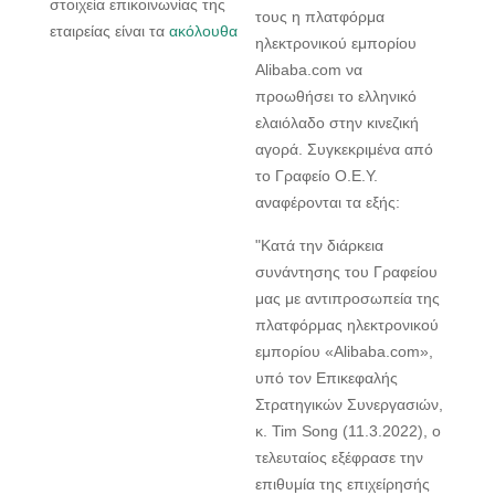
στοιχεία επικοινωνίας της
τους η πλατφόρμα
εταιρείας είναι τα
ακόλουθα
ηλεκτρονικού εμπορίου
Alibaba.com να
προωθήσει το ελληνικό
ελαιόλαδο στην κινεζική
αγορά. Συγκεκριμένα από
το Γραφείο Ο.Ε.Υ.
αναφέρονται τα εξής:
"Κατά την διάρκεια
συνάντησης του Γραφείου
μας με αντιπροσωπεία της
πλατφόρμας ηλεκτρονικού
εμπορίου «Alibaba.com»,
υπό τον Επικεφαλής
Στρατηγικών Συνεργασιών,
κ. Tim Song (11.3.2022), ο
τελευταίoς εξέφρασε την
επιθυμία της επιχείρησής