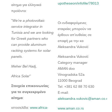
upotheseon/infofile/78013
αίτημα για ελληνικά
προϊόντα:
"
We’re a photovoltaic
Οι ενδιαφερόμενες
service integrator in
εταιρείες μπορούν να
Tunisia and we are looking
έρθουν απ'ευθείας σε
for Greek partners who
επαφή με την κα
can provide aluminum
Aleksandra Vuković
racking systems for solar
panels.
Aleksandra Vuković
Category manager
Meher Bel Hadj,
AMAN doo
Vinogradska 52a
Africa Solar
"
11000 Beograd
Στοιχεία επικοινωνίας
Tel: +381 62 88 70 630
για το συγκεκριμένο
E-mail:
αίτημα
:
aleksandra.vukovic@aman.co.rs
ιστοσελίδα:
www.africa-
www.aman.co.rs