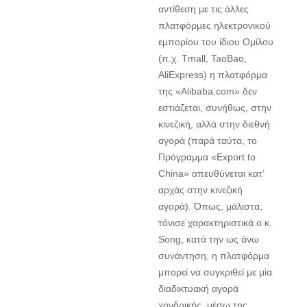
αντίθεση με τις άλλες
πλατφόρμες ηλεκτρονικού
εμπορίου του ίδιου Ομίλου
(π.χ. Tmall, TaoBao,
AliExpress) η πλατφόρμα
της «Alibaba.com» δεν
εστιάζεται, συνήθως, στην
κινεζική, αλλά στην διεθνή
αγορά (παρά ταύτα, το
Πρόγραμμα «Export to
China» απευθύνεται κατ’
αρχάς στην κινεζική
αγορά). Όπως, μάλιστα,
τόνισε χαρακτηριστικά ο κ.
Song, κατά την ως άνω
συνάντηση, η πλατφόρμα
μπορεί να συγκριθεί με μία
διαδικτυακή αγορά
χονδρικής, μέσω της