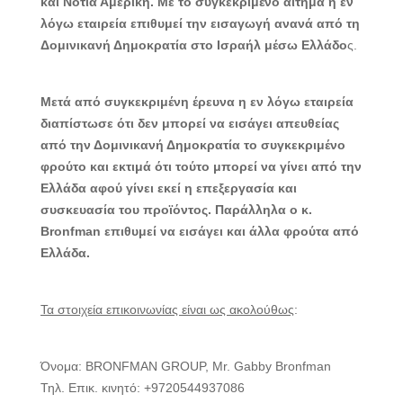
και Νότια Αμερική. Με το συγκεκριμένο αίτημα η εν
λόγω εταιρεία επιθυμεί την εισαγωγή ανανά από τη
Δομινικανή Δημοκρατία στο Ισραήλ μέσω Ελλάδο
ς.
Μετά από συγκεκριμένη έρευνα η εν λόγω εταιρεία
διαπίστωσε ότι δεν μπορεί να εισάγει απευθείας
από την Δομινικανή Δημοκρατία το συγκεκριμένο
φρούτο και εκτιμά ότι τούτο μπορεί να γίνει από την
Ελλάδα αφού γίνει εκεί η επεξεργασία και
συσκευασία του προϊόντος. Παράλληλα ο κ.
Bronfman επιθυμεί να εισάγει και άλλα φρούτα από
Ελλάδα.
Τα στοιχεία επικοινωνίας είναι ως ακολούθως
:
Όνομα: BRONFMAN GROUP, Mr. Gabby Bronfman
Τηλ. Επικ. κινητό: +9720544937086