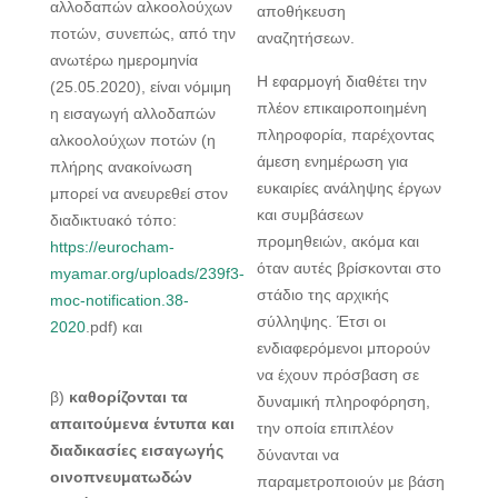
αλλοδαπών αλκοολούχων
αποθήκευση
ποτών, συνεπώς, από την
αναζητήσεων.
ανωτέρω ημερομηνία
Η εφαρμογή διαθέτει την
(25.05.2020), είναι νόμιμη
πλέον επικαιροποιημένη
η εισαγωγή αλλοδαπών
πληροφορία, παρέχοντας
αλκοολούχων ποτών (η
άμεση ενημέρωση για
πλήρης ανακοίνωση
ευκαιρίες ανάληψης έργων
μπορεί να ανευρεθεί στον
και συμβάσεων
διαδικτυακό τόπο:
προμηθειών, ακόμα και
https://eurocham-
όταν αυτές βρίσκονται στο
myamar.org/uploads/239f3-
στάδιο της αρχικής
moc-notification.38-
σύλληψης. Έτσι οι
2020
.pdf) και
ενδιαφερόμενοι μπορούν
να έχουν πρόσβαση σε
β)
καθορίζονται τα
δυναμική πληροφόρηση,
απαιτούμενα έντυπα και
την οποία επιπλέον
διαδικασίες εισαγωγής
δύνανται να
οινοπνευματωδών
παραμετροποιούν με βάση