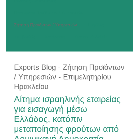
Εκθέσεις / Αποστολές
Προσφορά Προϊόντων / Υπηρεσιών
Ζήτηση Προϊόντων / Υπηρεσιών
Ημερίδες
Συμβουλές
Κατάρτιση
Στατιστικό Δελτίο
Exports Blog - Ζήτηση Προϊόντων
/ Υπηρεσιών - Επιμελητηρίου
Ηρακλείου
Αίτημα ισραηλινής εταιρείας
για εισαγωγή μέσω
Ελλάδος, κατόπιν
μεταποίησης φρούτων από
Δομινικανή Δημοκρατία,