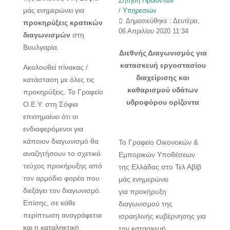
Ζήτηση Προϊόντων
μάς ενημερώνει για
/ Υπηρεσιών
Δημοσιεύθηκε : Δευτέρα,
προκηρύξεις κρατικών
06 Απριλίου 2020 11:34
διαγωνισμών
στη
Βουλγαρία.
Διεθνής Διαγωνισμός για
κατασκευή εργοστασίου
Ακολουθεί πίνακας /
διαχείρισης και
κατάσταση με όλες τις
καθαρισμού υδάτων
προκηρύξεις. Το Γραφείο
υδροφόρου ορίζοντα
Ο.Ε.Υ. στη Σόφια
επισημαίνει ότι οι
ενδιαφερόμενοι για
κάποιον διαγωνισμό θα
Το Γραφείο Οικονοκών &
αναζητήσουν το σχετικό
Εμπορικών Υποθέσεων
τεύχος προκήρυξης από
της Ελλάδας στο Τελ Αβίβ
τον αρμόδιο φορέα που
μάς ενημερώνει
διεξάγει τον διαγωνισμό.
για προκήρυξη
Επίσης, σε κάθε
διαγωνισμού της
περίπτωση αναγράφεται
ισραηλινής κυβέρνησης για
και η καταληκτική
την κατασκευή