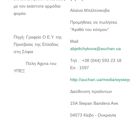
με τον εκάστοτε αρμόδια
Αλιόνα Μπέλτσικοβα
φορέα.
Προμήθειες σε πωλήσεις
"Αγαθά του κόσμου"
Πηγή: Γραφείο Ο.Ε.Υ. της
Mail:
Πρεσβείας της Ελλάδας
abjeltchykova@auchan.ua
στη Σόφια
Τηλ .: +38 (044) 593 23 18
Πύλη Agora του
Εσ.: 1597
ΥΠΕΞ
http://auchan.ua/media/wysiwyg/a
Διεύθυνση προϊόντων
15Α Stepan Bandera Ave.
04073 Κίεβο - Ουκρανία