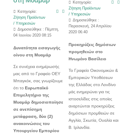
στη Μυαμάρ
Κατηγορία:
Ζήτηση Προϊόντων
Κατηγορία:
/ Υπηρεσιών
Ζήτηση Προϊόντων
Δημοσιεύθηκε :
/ Υπηρεσιών
Παρασκευή, 24 Απριλίου
Δημοσιεύθηκε : Πέμπτη,
2020 06:40
04 Ιουνίου 2020 08:15
Προκηρύξεις δημόσιων
Δυνατότητα εισαγωγής
προμηθειών στο
οίνου στη Μυαμάρ
Ηνωμένο Βασίλειο
Σε συνέχεια ενημέρωσής
Το Γραφείο Οικονομικών &
μας από το Γραφείο ΟΕΥ
Εμπορικών Υποθέσεων
Μπαγκόκ, σας γνωρίζουμε
της Ελλάδας στο Λονδίνο
ότι το
Ευρωπαϊκό
μάς ενημερώνει για τις
Επιμελητήριο της
ιστοσελίδες στις οποίες
Μυαμάρ δημοσιοποίησε
αναρτώνται προκηρύξεις
σε ανεπίσημη
δημόσιων προμθειών σε
μετάφραση, δύο (2)
Αγγλία, Σκωτία, Ουαλία και
ανακοινώσεις του
Β. Ιρλανδία.
Υπουργείου Εμπορίου