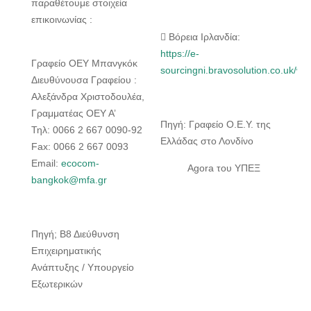
παραθέτουμε στοιχεία
επικοινωνίας :
 Βόρεια Ιρλανδία:
https://e-
Γραφείο ΟΕΥ Μπανγκόκ
sourcingni.bravosolution.co.uk/we
Διευθύνουσα Γραφείου :
Αλεξάνδρα Χριστοδουλέα,
Γραμματέας ΟΕΥ Α’
Πηγή: Γραφείο Ο.Ε.Υ. της
Τηλ: 0066 2 667 0090-92
Ελλάδας στο Λονδίνο
Fax: 0066 2 667 0093
Email:
ecocom-
Agora του ΥΠΕΞ
bangkok@mfa.gr
Πηγή; Β8 Διεύθυνση
Επιχειρηματικής
Ανάπτυξης / Υπουργείο
Εξωτερικών