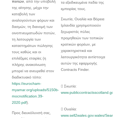
ποτών
, από την υποβολή
τα εξειδικευμένα πεδία της
της αίτησης, μέχρι την
εμπειρίας τους.
καταβολή των
Σκωτία, Ουαλία και Βόρεια
αναλογούντων φόρων και
Ιρλανδία χρησιμοποιούν
δασμών, τη διανομή των
ξεχωριστές πύλες
οινοπνευματωδών ποτών,
προμηθειών των τοπικών
τη λειτουργία των
κρατικών φορέων, με
καταστημάτων πώλησης
χαρακτηριστικά και
τους καθώς και οι
λειτουργικότητα αντίστοιχα
επιλέξιμες εταιρίες (η
αυτών της εφαρμογής
πλήρης ανακοίνωση
Contracts Finder.
μπορεί να ανευρεθεί στον
διαδικτυακό τόπο:
https://eurocham-
 Σκωτία:
myamar.org/uploads/5150b-
www.publiccontractsscotland.gov
mocnotification.39-
2020.pdf
).
 Ουαλία:
Προς διευκόλυνσή σας,
www.sell2wales.gov.wales/Searc