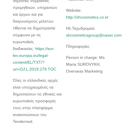
δημόσιες συμβάσεις
προμηθειών, υπηρεσιών
Website:
και έργων και για
http://shcosmetics.co.kr
διαγωνισμούς μελετών
τίθενται σε δημοπρασία
Ηλ.Ταχυδρομείο:
σύμφωνα με τις
shcosmeticsgroup@naver.com
ευρωπαϊκές
Πληροφορίες:
διαδικασίες:
https://eur-
lex.europa.eu/legal-
Person in charge: Ms.
content/EL/TXT/?
Maria SUROVYKH,
uri=OJ:L:2019:279:TOC
Overseas Marketing
Όλες οι ολλανδικές αρχές
είναι υποχρεωμένες να
δημοσιεύουν τις εθνικές και
ευρωπαϊκές προσφορές
τους στην πλατφόρμα
ανακοινώσεων του
Tenderned.