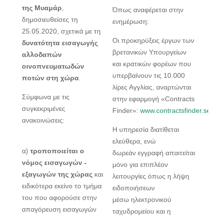
της Μυαμάρ
,
Όπως αναφέρεται στην
δημοσιευθείσες τη
ενημέρωση:
25.05.2020, σχετικά με τη
Οι προκηρύξεις έργων των
δυνατότητα εισαγωγής
βρετανικών Υπουργείων
αλλοδαπών
και κρατικών φορέων που
οινοπνευματωδών
υπερβαίνουν τις 10.000
ποτών στη χώρα
.
λίρες Αγγλίας, αναρτώνται
Σύμφωνα με τις
στην εφαρμογή «Contracts
συγκεκριμένες
Finder»:
www.contractsfinder.serv
ανακοινώσεις:
Η υπηρεσία διατίθεται
ελεύθερα, ενώ
α)
τροποποιείται ο
δωρεάν εγγραφή απαιτείται
νόμος εισαγωγών -
μόνο για επιπλέον
εξαγωγών της χώρας
και
λειτουργίες όπως η λήψη
ειδικότερα εκείνο το τμήμα
ειδοποιήσεων
του που αφορούσε στην
μέσω ηλεκτρονικού
απαγόρευση εισαγωγών
ταχυδρομείου και η