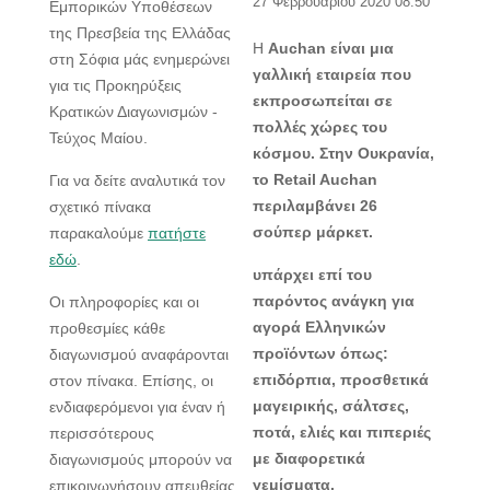
27 Φεβρουαρίου 2020 08:50
Εμπορικών Υποθέσεων
της Πρεσβεία της Ελλάδας
Η
Auchan είναι μια
στη Σόφια μάς ενημερώνει
γαλλική εταιρεία που
για τις Προκηρύξεις
εκπροσωπείται σε
Κρατικών Διαγωνισμών -
πολλές χώρες του
Τεύχος Μαίου.
κόσμου. Στην Ουκρανία,
το Retail Auchan
Για να δείτε αναλυτικά τον
περιλαμβάνει 26
σχετικό πίνακα
σούπερ μάρκετ.
παρακαλούμε
πατήστε
εδώ
.
υπάρχει επί του
παρόντος ανάγκη για
Οι πληροφορίες και οι
αγορά Ελληνικών
προθεσμίες κάθε
προϊόντων όπως:
διαγωνισμού αναφάρονται
επιδόρπια, προσθετικά
στον πίνακα. Επίσης, οι
μαγειρικής, σάλτσες,
ενδιαφερόμενοι για έναν ή
ποτά, ελιές και πιπεριές
περισσότερους
με διαφορετικά
διαγωνισμούς μπορούν να
γεμίσματα.
επικοινωνήσουν απευθείας