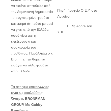
να εισάγει απευθείας από
Πηγή: Γραφείο Ο.Ε.Υ. στο
την Δομινικανή Δημοκρατία
Λονδίνο
το συγκεκριμένο φρούτο
και εκτιμά ότι τούτο μπορεί
Πϋλη Agora του
να γίνει από την Ελλάδα
ΥΠΕΞ
αφού γίνει εκεί η
επεξεργασία και
συσκευασία του
προϊόντος. Παράλληλα ο κ.
Bronfman επιθυμεί να
εισάγει και άλλα φρούτα
από Ελλάδα.
Τα στοιχεία επικοινωνίας
είναι ως ακολούθως
:
Όνομα: BRONFMAN
GROUP, Mr. Gabby
Bronfman