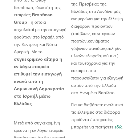
από τον κ. Gaby
της Πρεσβείας της
Bronfman, ιδιοκτήτη της
Ελλάδας στο Λονδίνο μάς
εταιρείας
Bronfman
ενημερώνει για την έλλειψη
Group
, η οποία
διαφόρων προϊόντων
ασχολείταί με την εισαγωγή
(τούβλων, εσωτερικών
φρούτων στο Ισραήλ από
πορτών,κονιάματος,
την Κεντρική και Νότια
γύψινων σανιδών,σκληών
Αμερική. Με το
υλικών εξωραϊσμού κ.α.)
συγκεκριμένο αίτημα η
και ταυτόχρονα για την
εν λόγω εταιρεία
ευκαιρία που
επιθυμεί την εισαγωγή
παρουσιάζεται για εξαγωγή
ανανά από τη
αυτών από την Ελλάδα
Δομινικανή Δημοκρατία
στο Ηνωμένο Βασίλειο.
στο Ισραήλ μέσω
Ελλάδος
.
Για να διαβάσετε αναλυτικά
τις ελλείψεις στα διάφορα
προϊόντα / υπηρεσίες
Μετά από συγκεκριμένη
μπορείτε να πατήσετε
εδώ
.
έρευνα η εν λόγω εταιρεία
διαπίστωσε ότι δεν μπορεί