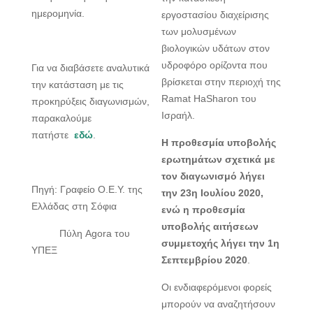
ημερομηνία.
εργοστασίου διαχείρισης
των μολυσμένων
βιολογικών υδάτων στον
υδροφόρο ορίζοντα που
Για να διαβάσετε αναλυτικά
βρίσκεται στην περιοχή της
την κατάσταση με τις
Ramat HaSharon του
προκηρύξεις διαγωνισμών,
Ισραήλ.
παρακαλούμε
πατήστε
εδώ
.
Η προθεσμία υποβολής
ερωτημάτων σχετικά με
τον διαγωνισμό λήγει
Πηγή: Γραφείο Ο.Ε.Υ. της
την 23η Ιουλίου 2020,
Ελλάδας στη Σόφια
ενώ η προθεσμία
υποβολής αιτήσεων
Πύλη Agora του
συμμετοχής λήγει την 1η
ΥΠΕΞ
Σεπτεμβρίου 2020
.
Οι ενδιαφερόμενοι φορείς
μπορούν να αναζητήσουν