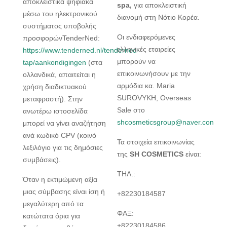
αποκλειστικά ψηφιακά
spa,
για αποκλειστική
μέσω του ηλεκτρονικού
διανομή στη Νότιο Κορέα.
συστήματος υποβολής
Οι ενδιαφερόμενες
προσφορώνTenderNed:
ελληνικές εταιρείες
https://www.tenderned.nl/tenderned-
μπορούν να
tap/aankondigingen
(στα
επικοινωνήσουν με την
ολλανδικά, απαιτείται η
αρμόδια κα. Maria
χρήση διαδικτυακού
SUROVYKH, Overseas
μεταφραστή). Στην
Sale στο
ανωτέρω ιστοσελίδα
shcosmeticsgroup@naver.con
μπορεί να γίνει αναζήτηση
ανά κωδικό CPV (κοινό
Τα στοιχεία επικοινωνίας
λεξιλόγιο για τις δημόσιες
της
SH COSMETICS
είναι:
συμβάσεις).
ΤΗΛ.:
Όταν η εκτιμώμενη αξία
μιας σύμβασης είναι ίση ή
+82230184587
μεγαλύτερη από τα
ΦΑΞ:
κατώτατα όρια για
+82230184586