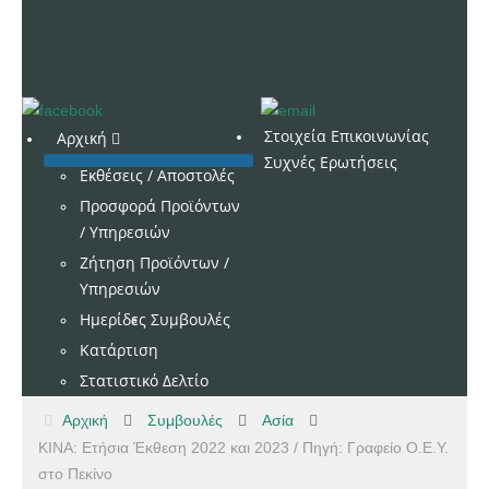
Στοιχεία Επικοινωνίας
Αρχική
Συχνές Ερωτήσεις
Εκθέσεις / Αποστολές
Προσφορά Προϊόντων
/ Υπηρεσιών
Ζήτηση Προϊόντων /
Υπηρεσιών
Ημερίδες
Συμβουλές
Κατάρτιση
Στατιστικό Δελτίο
Αρχική
Συμβουλές
Ασία
ΚΙΝΑ: Ετήσια Έκθεση 2022 και 2023 / Πηγή: Γραφείο Ο.Ε.Υ.
στο Πεκίνο