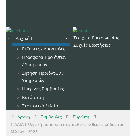
Στοιχεία Επικοινωνίας
Αρχική
Συχνές Ερωτήσεις
Εκθέσεις / Αποστολές
Προσφορά Προϊόντων
/ Υπηρεσιών
Ζήτηση Προϊόντων /
Υπηρεσιών
Ημερίδες
Συμβουλές
Κατάρτιση
Στατιστικό Δελτίο
Αρχική
Συμβουλές
Ευρώπη
ΙΤΑΛΙΑ:Ελληνική παρουσία στις διεθνείς εκθέσεις μόδας του
Μιλάνου 2025