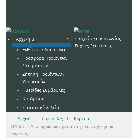
Στοιχεία Επικοινωνίας
Αρχική
Συχνές Ερωτήσεις
Εκθέσεις / Αποστολές
Προσφορά Προϊόντων
/ Υπηρεσιών
Ζήτηση Προϊόντων /
Υπηρεσιών
Ημερίδες
Συμβουλές
Κατάρτιση
Στατιστικό Δελτίο
Αρχική
Συμβουλές
Ευρώπη
ΙΤΑΛΙΑ: Η Λομβαρδία διατηρεί την ηγεσία στην αγορά
εργασίας