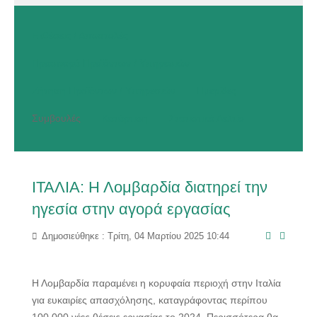
Εκθέσεις / Αποστολές
Προσφορά Προϊόντων / Υπηρεσιών
Ζήτηση Προϊόντων / Υπηρεσιών
Ημερίδες
Συμβουλές
Κατάρτιση
Στατιστικό Δελτίο
ΙΤΑΛΙΑ: Η Λομβαρδία διατηρεί την
ηγεσία στην αγορά εργασίας
Δημοσιεύθηκε : Τρίτη, 04 Μαρτίου 2025 10:44
Η Λομβαρδία παραμένει η κορυφαία περιοχή στην Ιταλία
για ευκαιρίες απασχόλησης, καταγράφοντας περίπου
100.000 νέες θέσεις εργασίας το 2024. Περισσότερα θα