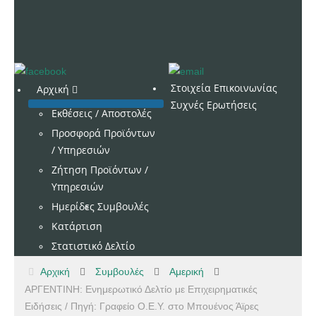
Στοιχεία Επικοινωνίας
Αρχική
Συχνές Ερωτήσεις
Εκθέσεις / Αποστολές
Προσφορά Προϊόντων
/ Υπηρεσιών
Ζήτηση Προϊόντων /
Υπηρεσιών
Ημερίδες
Συμβουλές
Κατάρτιση
Στατιστικό Δελτίο
Αρχική
Συμβουλές
Αμερική
ΑΡΓΕΝΤΙΝΗ: Ενημερωτικό Δελτίο με Επιχειρηματικές
Ειδήσεις / Πηγή: Γραφείο Ο.Ε.Υ. στο Μπουένος Άϊρες