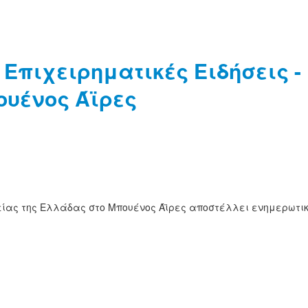
 Επιχειρηματικές Ειδήσεις -
ουένος Άϊρες
είας της Ελλάδας στο Μπουένος Άϊρες αποστέλλει ενημερωτι