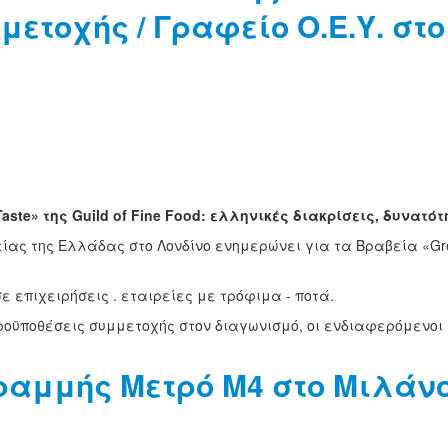
μετοχής / Γραφείο Ο.Ε.Υ. στ
aste» της Guild of Fine Food: ελληνικές διακρίσεις, δυνατ
ς της Ελλάδας στο Λονδίνο ενημερώνει για τα Βραβεία «Great T
 επιχειρήσεις . εταιρείες με τρόφιμα - ποτά.
προϋποθέσεις συμμετοχής στον διαγωνισμό, οι ενδιαφερόμενο
γραμμής Μετρό Μ4 στο Μιλάν