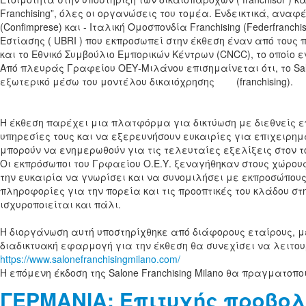
Franchising”, όλες οι οργανώσεις του τομέα. Ενδεικτικά, αναφέρ
(Confimprese) και - Ιταλική Ομοσπονδία Franchising (Federfranc
Εστίασης ( UBRI ) που εκπροσωπεί στην έκθεση έναν από τους πι
και το Εθνικό Συμβούλιο Εμπορικών Κέντρων (CNCC), το οποίο
Από πλευράς Γραφείου ΟΕΥ-Μιλάνου επισημαίνεται ότι, το Salo
εξωτερικό μέσω του μοντέλου δικαιόχρησης (franchising).
Η έκθεση παρέχει μια πλατφόρμα για δικτύωση με διεθνείς ε
υπηρεσίες τους και να εξερευνήσουν ευκαιρίες για επιχειρημ
μπορούν να ενημερωθούν για τις τελευταίες εξελίξεις στον το
Οι εκπρόσωποι του Γρφαείου Ο.Ε.Υ. ξεναγήθηκαν στους χώρους
την ευκαιρία να γνωρίσει και να συνομιλήσει με εκπροσώπο
πληροφορίες για την πορεία και τις προοπτικές του κλάδου στη
ισχυροποιείται και πάλι.
Η διοργάνωση αυτή υποστηρίχθηκε από διάφορους εταίρους, μεταξύ
διαδικτυακή εφαρμογή για την έκθεση θα συνεχίσει να λειτο
https://www.salonefranchisingmilano.com/
Η επόμενη έκδοση της Salone Franchising Milano θα πραγματοποιη
ΓΕΡΜΑΝΙΑ: Επιτυχής προβολ