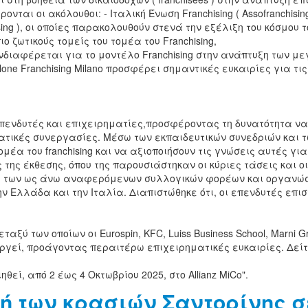
ονται οι ακόλουθοι: - Ιταλική Ένωση Franchising ( Assofranchisi
hising ), οι οποίες παρακολουθούν στενά την εξέλιξη του κόσμου
ο ζωτικούς τομείς του τομέα του Franchising,
 ενδιαφέρεται για το μοντέλο Franchising στην ανάπτυξη των 
ne Franchising Milano προσφέρει σημαντικές ευκαιρίες για τι
πενδυτές και επιχειρηματίες,προσφέροντας τη δυνατότητα να 
ατικές συνεργασίες. Μέσω των εκπαιδευτικών συνεδριών και τ
μέα του franchising και να αξιοποιήσουν τις γνώσεις αυτές γι
 της έκθεσης, όπου της παρουσιάστηκαν οι κύριες τάσεις και 
υς των ως άνω αναφερόμενων συλλογικών φορέων και οργανώσε
ν Ελλάδα και την Ιταλία. Διαπιστώθηκε ότι, οι επενδυτές επισ
 των οποίων οι Eurospin, KFC, Luiss Business School, Marni Grou
υργεί, προάγοντας περαιτέρω επιχειρηματικές ευκαιρίες. Δεί
θεί, από 2 έως 4 Οκτωβρίου 2025, στο Allianz MiCo".
ή των κρασιών Σαντορίνης σ