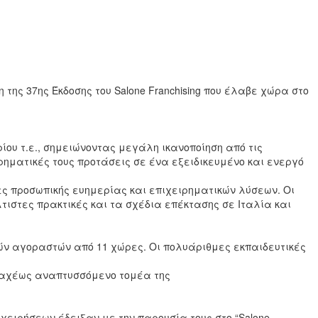
ης 37ης Έκδοσης του Salone Franchising που έλαβε χώρα στο
ίου τ.ε., σημειώνοντας μεγάλη ικανοποίηση από τις
ρηματικές τους προτάσεις σε ένα εξειδικευμένο και ενεργό
ίες προσωπικής ευημερίας και επιχειρηματικών λύσεων. Οι
ιστες πρακτικές και τα σχέδια επέκτασης σε Ιταλία και
νών αγοραστών από 11 χώρες. Οι πολυάριθμες εκπαιδευτικές
 ταχέως αναπτυσσόμενο τομέα της
επιχειρήσεων έδειξαν με την παρουσία τους στο “Salone