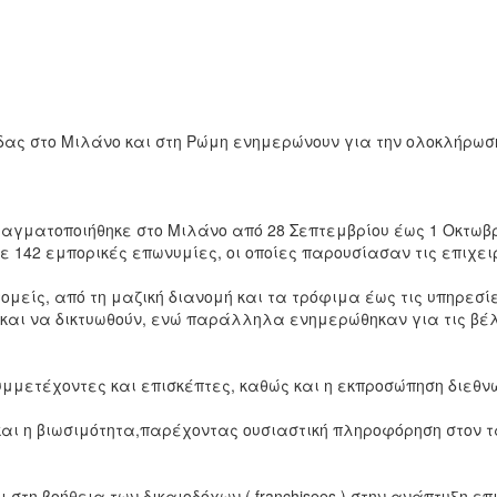
ς στο Μιλάνο και στη Ρώμη ενημερώνουν για την ολοκλήρωση τ
πραγματοποιήθηκε στο Μιλάνο από 28 Σεπτεμβρίου έως 1 Οκτωβρ
ε 142 εμπορικές επωνυμίες, οι οποίες παρουσίασαν τις επιχει
τομείς, από τη μαζική διανομή και τα τρόφιμα έως τις υπηρεσ
αι να δικτυωθούν, ενώ παράλληλα ενημερώθηκαν για τις βέλτ
συμμετέχοντες και επισκέπτες, καθώς και η εκπροσώπηση διεθ
 και η βιωσιμότητα,παρέχοντας ουσιαστική πληροφόρηση στον
αι στη βοήθεια των δικαιοδόχων ( franchisees ) στην ανάπτυξη 