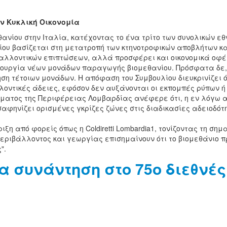
ν Κυκλική Οικονομία
νίου στην Ιταλία, κατέχοντας το ένα τρίτο των συνολικών ε
ίου βασίζεται στη μετατροπή των κτηνοτροφικών αποβλήτων κα
ιβαλλοντικών επιπτώσεων, αλλά προσφέρει και οικονομικά οφ
ιουργία νέων μονάδων παραγωγής βιομεθανίου. Πρόσφατα δε, 
ηση τέτοιων μονάδων. Η απόφαση του Συμβουλίου διευκρινίζει 
οντικές άδειες, εφόσον δεν αυξάνονται οι εκπομπές ρύπων ή
Κλίματος της Περιφέρειας Λομβαρδίας ανέφερε ότι, η εν λόγω
οσαφηνίζει ορισμένες γκρίζες ζώνες στις διαδικασίες αδειοδό
 από φορείς όπως η Coldiretti Lombardia1, τονίζοντας τη σημα
 περιβάλλοντος και γεωργίας επισημαίνουν ότι το βιομεθάνιο 
".
α συνάντηση στο 75ο διεθνέ