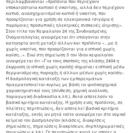
περιλαμβάνονται «προϊόντα που περιέχουν
υποκατάστατα καπνού ή νικοτίνης, αλλά δεν περιέχουν
καπνό, ανασχηματισμένο καπνό ή νικοτίνη, που
προορίζονται για χρήση σε ηλεκτρονικά τσιγάρα ή
παρόμοιες προσωπικές ηλεκτρικές συσκευές άτμισης».
Στον τίτλο του Κεφαλαίου 24 της Συνδυασμένης
Ονοματολογίας αναφέρεται ότι υπάγονται στην
κατηγορία αυτή μεταξύ άλλων και προϊόντα «...με ή
χωρίς νικοτίνη, που προορίζονται για εισπνοή χωρίς
καύση...». Ενώ στη σημείωση 3 του ίδιου κεφαλαίου
αναφέρεται ότι «Για τους σκοπούς της κλάσης 2404 η
έκφραση (εισπνοή χωρίς καύση) σημαίνει εισπνοή μέσω
θερμαινόμενης παροχής ή άλλων μέσων χωρίς καύση».
Η δασμολογική κατάταξη των εμπορευμάτων
πραγματοποιείται κυρίως με βάση τα φυσικοχημικά
χαρακτηριστικά τους (σύνθεση, χημική ανάλυση,
παραγωγική διαδικασία κ.λπ.). Αυτά αποτελούν το
βασικό κριτήριο κατάταξης. Η χρήση ενός προϊόντος, σε
πλείστες περιπτώσεις, δεν αποτελεί βασικό κριτήριο
κατάταξης, εκτός αν ρητά τούτο αναφέρεται στο νομικό
κείμενο του Δασμολογίου (κλάσεις, διακρίσεις
σημειώσεις, σημειώσεις διακρίσεων, συμπληρωματικές
σημειώσεις κ.λπ.). Οι περιπτώσεις κατά τις οποίες η