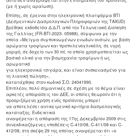
(με ή χωρίς αραίωση).
Επίσης, σε έρευνα στην ηλεκτρονική πλατφόρμα BTI
(Δεσμευτικών Δασμολογικών Πληροφοριών της ΤΑXUD)
βρέθηκε εκδοθείσα Δ.Δ.Π. από την Τελωνειακή Διοίκηση
της Γαλλίας (FR-BTI-2023- 05988), σύμφωνα με την
οποία «Μείγμα συμπυκνωμένων ευωδών ουσιών, με βάση
αρώματα τροφίμων και προπυλενογλυκόλη, σε υγρή
μορφή, σε δοχείο των 30 ml, το οποίο χρησιμοποιείται ως
βασικό υλικό για την βιομηχανία τροφίμων ή ως
αρωματικό
για ηλεκτρονικά τσιγάρα, και είναι συσκευασμένο για
τη λιανική πώληση»,
κατατάχθηκε στον κωδικό Σ.Ο. 24041990.
Επιπλέον, πολύ σημαντικές σε σχέση με το θέμα είναι
αρκετές αποφάσεις του ΔΕΕ, οι οποίες θεωρούν ότι η
προοριζόμενη χρήση ενός προϊόντος μπορεί
να αποτελέσει αντικειμενικό κριτήριο δασμολογικής
κατάταξης. Ενδεικτικά
αναφέρεται η απόφαση της 17ης Δεκεμβρίου 2009 στις
συνεκδικαζόμενες υποθέσεις C-410/08, C-411/08 και C-
412/08, στη σκέψη 29 της οποίας αναφέρεται ότι «ο