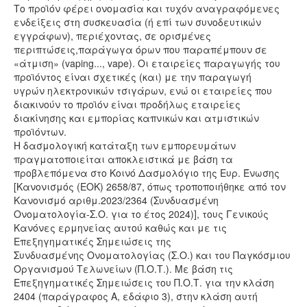
Το προϊόν φέρει ονομασία και τυχόν αναγραφόμενες
ενδείξεις στη συσκευασία (ή επί των συνοδευτικών
εγγράφων), περιέχοντας, σε ορισμένες
περιπτώσεις,παράγωγα όρων που παραπέμπουν σε
«άτμιση» (vaping..., vape). Οι εταιρείες παραγωγής του
προϊόντος είναι σχετικές (και) με την παραγωγή
υγρών ηλεκτρονικών τσιγάρων, ενώ οι εταιρείες που
διακινούν το προϊόν είναι προδήλως εταιρείες
διακίνησης και εμπορίας καπνικών και ατμιστικών
προϊόντων.
Η δασμολογική κατάταξη των εμπορευμάτων
πραγματοποιείται αποκλειστικά με βάση τα
προβλεπόμενα στο Κοινό Δασμολόγιο της Ευρ. Ένωσης
[Κανονισμός (ΕΟΚ) 2658/87, όπως τροποποιήθηκε από τον
Κανονισμό αριθμ.2023/2364 (Συνδυασμένη
Ονοματολογία-Σ.Ο. για το έτος 2024)], τους Γενικούς
Κανόνες ερμηνείας αυτού καθώς και με τις
Επεξηγηματικές Σημειώσεις της
Συνδυασμένης Ονοματολογίας (Σ.Ο.) και του Παγκόσμιου
Οργανισμού Τελωνείων (Π.Ο.Τ.). Με βάση τις
Επεξηγηματικές Σημειώσεις του Π.Ο.Τ. για την κλάση
2404 (παράγραφος Α, εδάφιο 3), στην κλάση αυτή