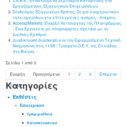
Σ.Ε.Β.Ε.: Επιδοτούμενο Σεμινάριο Κατάρτισης για
Εργαζομένους Εξαγωγικών Επιχειρήσεων
Σύνδεσμος Εξαγωγέων Κρήτης: Σειρά ενημερωτικών
τηλε-ημερίδων για επιλεγμένες αγορές - στόχους
Access2Markets: Έναρξη Λειτουργίας της Πλατφόρμας
- Ένα Εργαλείο με πληροφορίες σχετικά με το
Διεθνές Εμπόριο
Διαδικτυακή διάσκεψη για την Εφαρμοσμένη Τεχνική
Νοημοσύνη στις 11/05 / Γραφείο Ο.Ε.Υ. της Ελλάδας
στη Βιέννη
Σελίδα 1 από 3
Έναρξη
Προηγούμενο
1
2
3
Επόμενο
Κατηγορίες
Τέλος
Εκθέσεις
Εσωτερικού
Τρόφιμα/Ποτά
Κατασκευαστικά