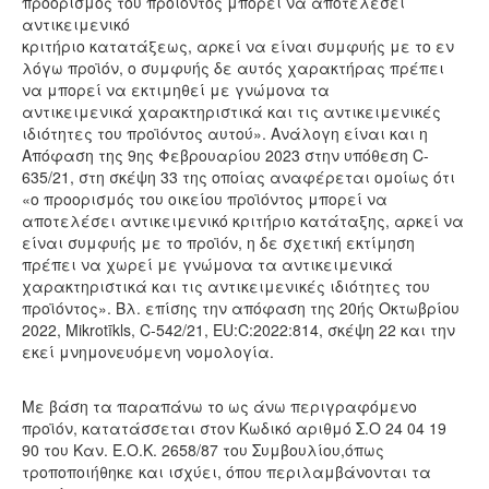
προορισμός του προϊόντος μπορεί να αποτελέσει
αντικειμενικό
κριτήριο κατατάξεως, αρκεί να είναι συμφυής με το εν
λόγω προϊόν, ο συμφυής δε αυτός χαρακτήρας πρέπει
να μπορεί να εκτιμηθεί με γνώμονα τα
αντικειμενικά χαρακτηριστικά και τις αντικειμενικές
ιδιότητες του προϊόντος αυτού». Ανάλογη είναι και η
Απόφαση της 9ης Φεβρουαρίου 2023 στην υπόθεση C-
635/21, στη σκέψη 33 της οποίας αναφέρεται ομοίως ότι
«ο προορισμός του οικείου προϊόντος μπορεί να
αποτελέσει αντικειμενικό κριτήριο κατάταξης, αρκεί να
είναι συμφυής με το προϊόν, η δε σχετική εκτίμηση
πρέπει να χωρεί με γνώμονα τα αντικειμενικά
χαρακτηριστικά και τις αντικειμενικές ιδιότητες του
προϊόντος». Βλ. επίσης την απόφαση της 20ής Οκτωβρίου
2022, Mikrotīkls, C-542/21, EU:C:2022:814, σκέψη 22 και την
εκεί μνημονευόμενη νομολογία.
Με βάση τα παραπάνω το ως άνω περιγραφόμενο
προϊόν, κατατάσσεται στον Κωδικό αριθμό Σ.Ο 24 04 19
90 του Καν. Ε.Ο.Κ. 2658/87 του Συμβουλίου,όπως
τροποποιήθηκε και ισχύει, όπου περιλαμβάνονται τα