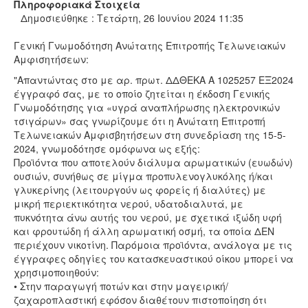
Πληροφοριακά Στοιχεία
Δημοσιεύθηκε : Τετάρτη, 26 Ιουνίου 2024 11:35
Γενική Γνωμοδότηση Ανώτατης Επιτροπής Τελωνειακών
Αμφισητήσεων:
"Απαντώντας στο με αρ. πρωτ. ΔΔΘEKA Α 1025257 ΕΞ2024
έγγραφό σας, με το οποίο ζητείται η έκδοση Γενικής
Γνωμοδότησης για «υγρά αναπλήρωσης ηλεκτρονικών
τσιγάρων» σας γνωρίζουμε ότι η Ανώτατη Επιτροπή
Τελωνειακών Αμφισβητήσεων στη συνεδρίαση της 15-5-
2024, γνωμοδότησε ομόφωνα ως εξής:
Προϊόντα που αποτελούν διάλυμα αρωματικών (ευωδών)
ουσιών, συνήθως σε μίγμα προπυλενογλυκόλης ή/και
γλυκερίνης (λειτουργούν ως φορείς ή διαλύτες) με
μικρή περιεκτικότητα νερού, υδατοδιαλυτά, με
πυκνότητα άνω αυτής του νερού, με σχετικά ιξώδη υφή
και φρουτώδη ή άλλη αρωματική οσμή, τα οποία ΔΕΝ
περιέχουν νικοτίνη. Παρόμοια προϊόντα, ανάλογα με τις
έγγραφες οδηγίες του κατασκευαστικού οίκου μπορεί να
χρησιμοποιηθούν:
• Στην παραγωγή ποτών και στην μαγειρική/
ζαχαροπλαστική εφόσον διαθέτουν πιστοποίηση ότι