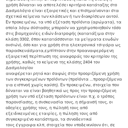
χρήση δύναται να αποτελέσει κριτήριο κατάταξης στο
Δασμολόγιο είναι εξαιρετικές και επισημαίνονται στα
σχετικά κείμενα των κλάσεων ή των διακρίσεων αυτού.
Εν προκειμένω, τα υπό εξέταση προϊόντα (αρώματα), τα
οποία λόγω σύστασης μπορούν να χρησιμοποιηθούν τόσο
στις βιομηχανίες ειδών διατροφής (κατατάξιμα στην
κλάση 3302, όπου κατατάσσονται τα μείγματα ευωδών
ουσιών), όσο και για χρήση στα ηλεκτρονικά τσιγάρα ως
παρασκευάσματα,εμπίπτουν στην προαναφερόμενη
εξαιρετική περίπτωση της αναφοράς του κριτηρίου της
χρήσης, καθώς το κείμενο της κλάσης 2404 του
Δασμολογίου
αναφέρεται ρητά και σαφώς στην προοριζόμενη χρήση
των συγκεκριμένων προϊόντων (προϊόντα ...προοριζόμενα
για εισπνοή χωρίς καύση). Εν προκειμένω, στοιχεία που
δύναται να είναι βοηθητικά ως προς την προοριζόμενη
χρήση των υπό εξέταση προϊόντων είναι π.χ. ο τρόπος
παρουσίασης, η συσκευασία τους, η σήμανσή τους, οι
οδηγίες χρήσης τους, η πώλησή τους από
εξειδικευμένες εταιρίες, η πώληση τους από
συγκεκριμένο κατάστημα, τα συνοδευτικά
τους έγγραφα κλπ, στοιχεία που υποδεικνύουν ότι, σε