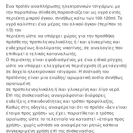
Ένα προϊόν αναπλήρωσης ηλεκτρονικών τσιγάρων, με
την παραπάνω σύνθεση,παρουσιάζεται ως υγρό εντός
περιέκτη μικρού όγκου, συνήθως κάτω των 100-120ml. To
υγρό καλύπτει ένα μέρος του ολικού όγκου (περίπου το
1/3) του
περιέκτη ώστε να υπάρχει χώρος για την προσθήκη
πρόσθετης προπυλενογλυκόλης ή / και γλυκερίνης και
ενδεχομένως διαλύματος νικοτίνης, σε αναλογίες που
επιθυμεί ο τελικός καταναλωτής.
Ο περιέκτης είναι εφοδιασμένος με ένα ειδικό ρύγχος
ώστε να υπάρχει ελεγχόμενη περιέγχυση (ή μετάγγιση)
σε δοχείο ηλεκτρονικού τσιγάρου. Η σύσταση του
προϊόντος είναι μια ευώδης/ αρωματική ουσία συνήθως
αραιωμένη
σε προπυλενογλυκόλη ή /και γλυκερίνη και λίγο νερό.
Επί της συσκευασίας αναγράφονται διάφορες
ενδείξεις επικινδυνότητας και τρόποι προφύλαξης.
Καθώς στις οδηγίες αναφέρεται ότι το προϊόν «δεν είναι
έτοιμο προς χρήση» ως έχει, παρατίθεται ο τρόπος
αραίωσης ώστε το τελευταίο να καταστεί «έτοιμο προς
χρήση», χωρίς ωστόσο να αναφέρεται ρητώς κάποια
συγκεκριμένη χρήση επί της συσκευασίας.