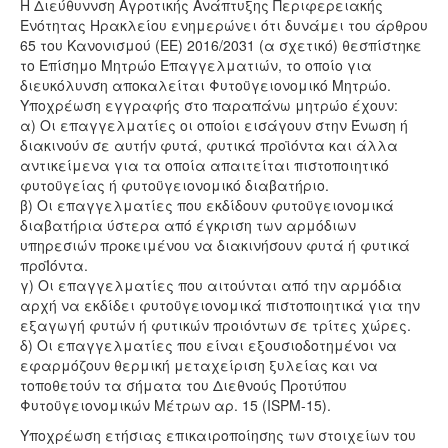
Η Διεύθυννση Αγροτικής Ανάπτυξης Περιφερειακής
Ενότητας Ηρακλείου ενημερώνει ότι δυνάμει του άρθρου
65 του Κανονισμού (ΕΕ) 2016/2031 (α σχετικό) θεσπίστηκε
το Επίσημο Μητρώο Επαγγελματιών, το οποίο για
διευκόλυνση αποκαλείται Φυτοϋγειονομικό Μητρώο.
Υποχρέωση εγγραφής στο παραπάνω μητρώο έχουν:
α) Οι επαγγελματίες οι οποίοι εισάγουν στην Ένωση ή
διακινούν σε αυτήν φυτά, φυτικά προϊόντα και άλλα
αντικείμενα για τα οποία απαιτείται πιστοποιητικό
φυτοϋγείας ή φυτοϋγειονομικό διαβατήριο.
β) Οι επαγγελματίες που εκδίδουν φυτοϋγειονομικά
διαβατήρια ύστερα από έγκριση των αρμόδιων
υπηρεσιών προκειμένου να διακινήσουν φυτά ή φυτικά
προΪόντα.
γ) Οι επαγγελματίες που αιτούνται από την αρμόδια
αρχή να εκδίδει φυτοϋγειονομικά πιστοποιητικά για την
εξαγωγή φυτών ή φυτικών προιόντων σε τρίτες χώρες.
δ) Οι επαγγελματίες που είναι εξουσιοδοτημένοι να
εφαρμόζουν θερμική μεταχείριση ξυλείας και να
τοποθετούν τα σήματα του Διεθνούς Προτύπου
Φυτοϋγειονομικών Μέτρων αρ. 15 (ISPM-15).
Υποχρέωση ετήσιας επικαιροποίησης των στοιχείων του