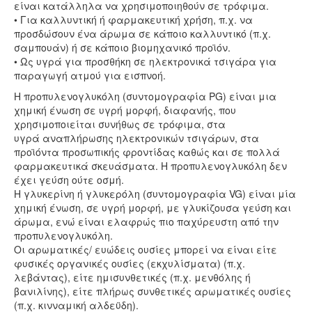
είναι κατάλληλα να χρησιμοποιηθούν σε τρόφιμα.
• Για καλλυντική ή φαρμακευτική χρήση, π.χ. να
προσδώσουν ένα άρωμα σε κάποιο καλλυντικό (π.χ.
σαμπουάν) ή σε κάποιο βιομηχανικό προϊόν.
• Ως υγρά για προσθήκη σε ηλεκτρονικά τσιγάρα για
παραγωγή ατμού για εισπνοή.
Η προπυλενογλυκόλη (συντομογραφία PG) είναι μια
χημική ένωση σε υγρή μορφή, διαφανής, που
χρησιμοποιείται συνήθως σε τρόφιμα, στα
υγρά αναπλήρωσης ηλεκτρονικών τσιγάρων, στα
προϊόντα προσωπικής φροντίδας καθώς και σε πολλά
φαρμακευτικά σκευάσματα. Η προπυλενογλυκόλη δεν
έχει γεύση ούτε οσμή.
Η γλυκερίνη ή γλυκερόλη (συντομογραφία VG) είναι μία
χημική ένωση, σε υγρή μορφή, με γλυκίζουσα γεύση και
άρωμα, ενώ είναι ελαφρώς πιο παχύρευστη από την
προπυλενογλυκόλη.
Οι αρωματικές/ ευώδεις ουσίες μπορεί να είναι είτε
φυσικές οργανικές ουσίες (εκχυλίσματα) (π.χ.
λεβάντας), είτε ημισυνθετικές (π.χ. μενθόλης ή
βανιλίνης), είτε πλήρως συνθετικές αρωματικές ουσίες
(π.χ. κινναμική αλδεϋδη).