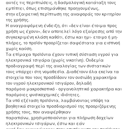
αυτές τις περιπτώσεις, η δασμολογική κατάταξη τους
εμπίπτει, όπως επισημάνθηκε προηγουμένως,
στην εξαιρετική περίπτωση της αναφοράς του κριτηρίου
της χρήσης.
Η αναγραφόμενη ένδειξη, ότι «δεν είναι έτοιμα προς
χρήση ως έχουν», δεν αποτελεί λόγο εξαίρεσης από την
συγκεκριμένη κλάση καθότι, έστω και ημι- ετοιμο ή μη-
πλήρες, το προϊόν προορίζεται σαφέστατα για εισπνοή
χωρίς καύση.
Τα επίμαχα προϊόντα έχουν τυπική σύσταση υγρού για
ηλεκτρονικά τσιγάρα (χωρίς νικοτίνη). Ουδεμία
προδιαγραφή περί της αναλογίας των συστατικών
τους υπάρχει στη νομοθεσία. Διαθέτουν όλα εκείνα τα
στοιχεία που τους προσδίδουν τον ουσιώδη χαρακτήρα
του υγρού ηλεκτρονικού τσιγάρου, δηλαδή
παρόμοιο μακροσκοπικό - οργανοληπτικό χαρακτήρα και
παρόμοιες φυσικοχημικές ιδιότητες.
Τα υπό εξέταση προϊόντα, λαμβάνοντας υπόψη τα
βοηθητικά στοιχεία προσδιορισμού της προοριζόμενης
χρήσης τους, που αναφέρθηκαν
παραπάνω, χρησιμοποιούνται για πλήρωση δοχείων
ηλεκτρονικών τσιγάρων, έστω και εάν
αυτό δεν αναγράφεται στην επισήμανση του προϊόντος