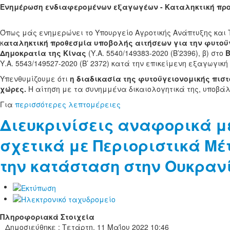
Ενημέρωση ενδιαφερομένων εξαγωγέων - Καταληκτική προ
Όπως μάς ενημερώνει το Υπουργείο Αγροτικής Ανάπτυξης και 
κ
αταληκτική προθεσμία υποβολής αιτήσεων για την φυτοϋ
Δημοκρατία της Κίνας
(Υ.Α. 5540/149383-2020 (Β’2396), β) στο
Β
Υ.Α. 5543/149527-2020 (Β’ 2372) κατά την επικείμενη εξαγωγι
Υπενθυμίζουμε ότι
η διαδικασία της φυτοϋγειονομικής πιστ
χώρες.
Η αίτηση με τα συνημμένα δικαιολογητικά της, υποβάλ
Για
περισσότερες λεπτομέρειες
Διευκρινίσεις αναφορικά με
σχετικά με Περιοριστικά Μ
την κατάσταση στην Ουκρανί
Πληροφοριακά Στοιχεία
Δημοσιεύθηκε : Τετάρτη, 11 Μαΐου 2022 10:46