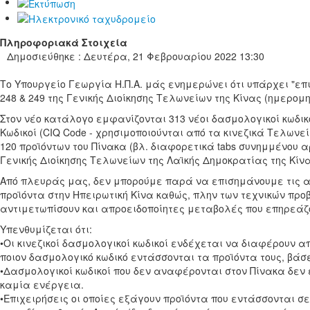
Πληροφοριακά Στοιχεία
Δημοσιεύθηκε : Δευτέρα, 21 Φεβρουαρίου 2022 13:30
Το Υπουργείο Γεωργία Η.Π.Α. μάς ενημερώνει ότι υπάρχει "ε
248 & 249 της Γενικής Διοίκησης Τελωνείων της Κίνας (ημερομ
Στον νέο κατάλογο εμφανίζονται 313 νέοι δασμολογικοί κωδικ
Κωδικοί (CIQ Code - χρησιμοποιούνται από τα κινεζικά Τελωνε
120 προϊόντων του Πίνακα (βλ. διαφορετικά tabs συνημμένου 
Γενικής Διοίκησης Τελωνείων της Λαϊκής Δημοκρατίας της Κίνας (G
Από πλευράς μας, δεν μπορούμε παρά να επισημάνουμε τις α
προϊόντα στην Ηπειρωτική Κίνα καθώς, πλην των τεχνικών προβ
αντιμετωπίσουν και απροειδοποίητες μεταβολές που επηρεάζο
Υπενθυμίζεται ότι:
•Οι κινεζικοί δασμολογικοί κωδικοί ενδέχεται να διαφέρουν α
ποιον δασμολογικό κωδικό εντάσσονται τα προϊόντα τους, βάσει
•Δασμολογικοί κωδικοί που δεν αναφέρονται στον Πίνακα δεν 
καμία ενέργεια.
•Επιχειρήσεις οι οποίες εξάγουν προϊόντα που εντάσσονται σ