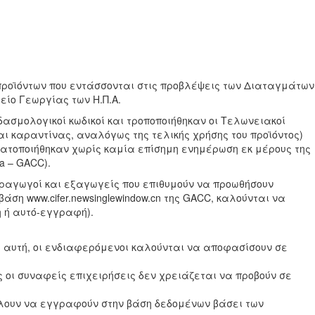
 προϊόντων που εντάσσονται στις προβλέψεις των Διαταγμάτων
γείο Γεωργίας των Η.Π.Α.
δασμολογικοί κωδικοί και τροποποιήθηκαν οι Τελωνειακοί
αι καραντίνας, αναλόγως της τελικής χρήσης του προϊόντος)
αγματοποιήθηκαν χωρίς καμία επίσημη ενημέρωση εκ μέρους της
na – GACC).
αραγωγοί και εξαγωγείς που επιθυμούν να προωθήσουν
ση www.cifer.newsinglewindow.cn της GACC, καλούνται να
 ή αυτό-εγγραφή).
ωση αυτή, οι ενδιαφερόμενοι καλούνται να αποφασίσουν σε
ς οι συναφείς επιχειρήσεις δεν χρειάζεται να προβούν σε
είλουν να εγγραφούν στην βάση δεδομένων βάσει των