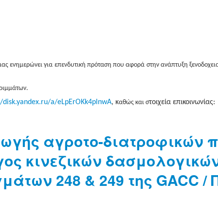
μας ενημερώνει για επενδυτική πρόταση που αφορά στην
ανάπτυξη
ξενοδοχει
ρριμμάτων.
//disk.yandex.ru/a/eLpErOKk4plnwA
, κ
τοιχεία
επικοινωνίας:
αθώς και σ
γωγής αγροτο-διατροφικών π
ος κινεζικών δασμολογικών
μάτων 248 & 249 της GACC /