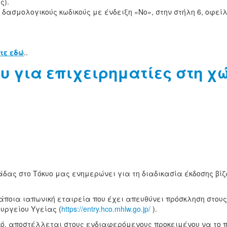
ς).
ε δασμολογικούς κωδικούς με ένδειξη «No», στην στήλη 6, οφε
τε εδώ
..
υ για επιχειρηματίες στη χώ
δας στο Τόκυο μας ενημερώνει για τη διαδικασία έκδοσης βίζ
 κάποια ιαπωνική εταιρεία που έχει απευθύνει πρόσκληση στο
υργείου Υγείας (
https://entry.hco.mhlw.go.jp/
).
ητικό, αποστέλλεται στους ενδιαφερόμενους προκειμένου να το