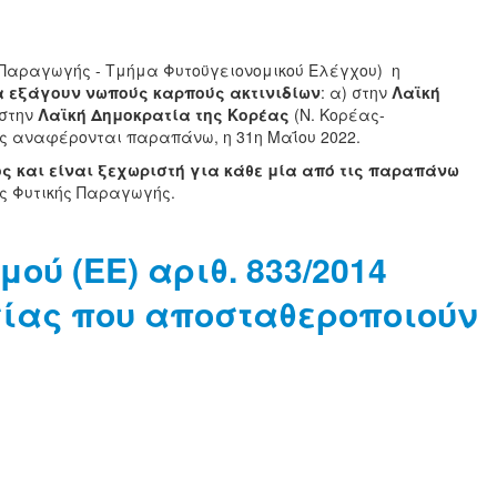
ς Παραγωγής - Τμήμα Φυτοϋγειονομικού Ελέγχου) η
α εξάγουν νωπούς καρπούς ακτινιδίων
: α) στην
Λαϊκή
 στην
Λαϊκή Δημοκρατία της Κορέας
(Ν. Κορέας-
όπως αναφέρονται παραπάνω, η 31η Μαΐου 2022.
ς και είναι ξεχωριστή για κάθε μία από τις παραπάνω
ας Φυτικής Παραγωγής.
ύ (ΕΕ) αριθ. 833/2014
σίας που αποσταθεροποιούν