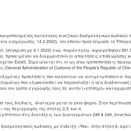
πικαιροποιημένος κατάλογος κινεζικών δασμολογικών κωδικών
ηνία ενημέρωσης: 14.2.2022), τον οποίον προετοίμασε το Υπουρ
οί, (σύγκριση με 6.1.2022) ενώ, παράλληλα, αφαιρέθηκαν 561 
ία, προκειμένου να διαχωριστούν οι απαιτήσεις επιθεώρησης κ
αρχείου Excel). Σημειώνεται ότι, οι ως άνω τροποποιήσεις πρ
eneral Administration of Customs of the People’s Republic of Chi
υξημένες προκλήσεις που καλούνται να αντιμετωπίσουν οι π
λημάτων που εξακολουθεί να παρουσιάζει η νέα διαδικτυακή βά
υν τον τρόπο εγγραφής τους σε αυτήν («επίσημη» καταχώριση
πό τους διεθνείς, ιδιαίτερα μετά το έκτο ψηφίο. Στην περίπτ
 της περιγραφής της στήλης 2,3, και 4.
εμπίπτουν στις διατάξεις των Διαταγμάτων 248 & 249, συνεπώ
ε δασμολογικούς κωδικούς με ένδειξη «Yes», στην στήλη 6, οφ