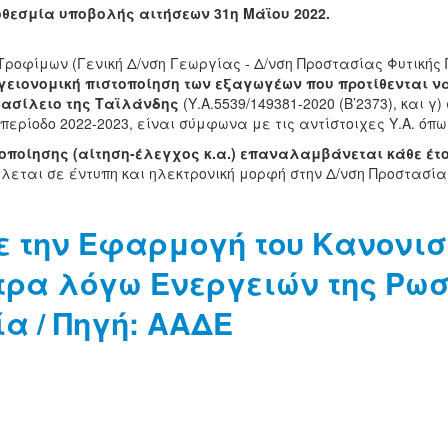
θεσμία υποβολής αιτήσεων 31η Μάϊου 2022.
Τροφίμων (Γενική Δ/νση Γεωργίας - Δ/νση Προστασίας Φυτική
γειονομική πιστοποίηση των εξαγωγέων που προτίθενται ν
ασίλειο της Ταϊλάνδης
(Υ.Α.5539/149381-2020 (Β’2373), και γ)
κή περίοδο 2022-2023, είναι σύμφωνα με τις αντίστοιχες Υ.Α. 
οποίησης (αίτηση-έλεγχος κ.α.) επαναλαμβάνεται κάθε έτο
λεται σε έντυπη και ηλεκτρονική μορφή στην Δ/νση Προστασί
 την Εφαρμογή του Κανονισμο
έτρα λόγω Ενεργειών της Ρω
α / Πηγή: ΑΑΔΕ