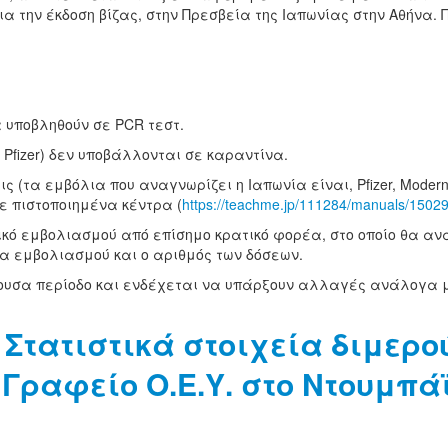
α την έκδοση βίζας, στην Πρεσβεία της Ιαπωνίας στην Αθήνα. Π
α υποβληθούν σε PCR τεστ.
ή Pfizer) δεν υποβάλλονται σε καραντίνα.
ις (τα εμβόλια που αναγνωρίζει η Ιαπωνία είναι, Pfizer, Moder
ε πιστοποιημένα κέντρα (
https://teachme.jp/111284/manuals/1502
ητικό εμβολιασμού από επίσημο κρατικό φορέα, στο οποίο θα 
νία εμβολιασμού και ο αριθμός των δόσεων.
ουσα περίοδο και ενδέχεται να υπάρξουν αλλαγές ανάλογα με 
Στατιστικά στοιχεία διμερ
: Γραφείο Ο.Ε.Υ. στο Ντουμπά